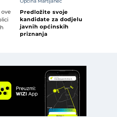
Općina Martijanec
, ove
Predložite svoje
kandidate za dodjelu
lici
javnih općinskih
ih
priznanja