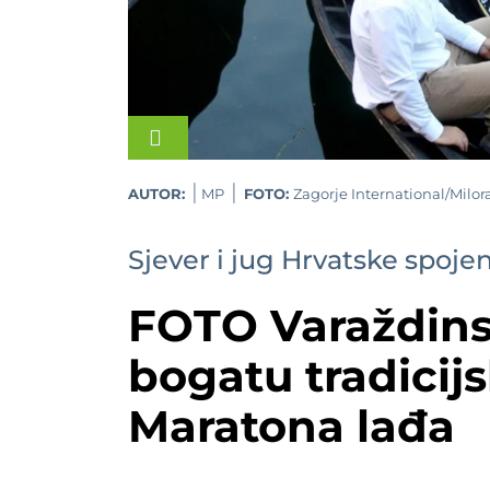
AUTOR:
MP
FOTO:
Zagorje International/Milor
Sjever i jug Hrvatske spojen
FOTO Varaždins
bogatu tradicij
Maratona lađa