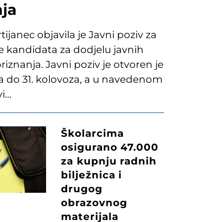
nja
ijanec objavila je Javni poziv za
 kandidata za dodjelu javnih
riznanja. Javni poziv je otvoren je
ja do 31. kolovoza, a u navedenom
vi…
Školarcima
osigurano 47.000
za kupnju radnih
bilježnica i
drugog
obrazovnog
materijala