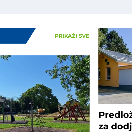
PRIKAŽI SVE
Predlož
za dodj