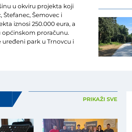
nu u okviru projekta koji
c, Štefanec, Šemovec i
kta iznosi 250.000 eura, a
a u općinskom proračunu.
e uređeni park u Trnovcu i
PRIKAŽI SVE