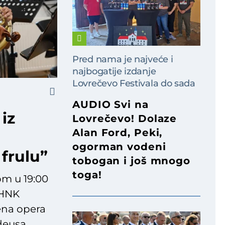
Pred nama je najveće i
najbogatije izdanje
Lovrečevo Festivala do sada
AUDIO Svi na
iz
Lovrečevo! Dolaze
Alan Ford, Peki,
ogorman vodeni
frulu”
tobogan i još mnogo
toga!
om u 19:00
 HNK
ena opera
deusa