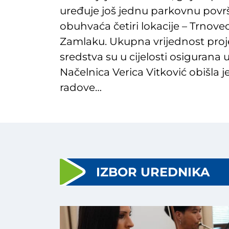
uređuje još jednu parkovnu površi
obuhvaća četiri lokacije – Trnove
Zamlaku. Ukupna vrijednost proje
sredstva su u cijelosti osiguran
Načelnica Verica Vitković obišla j
radove…
IZBOR UREDNIKA