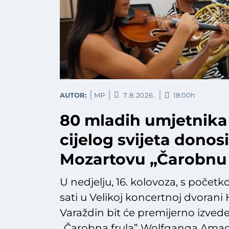
AUTOR:
MP
7.8.2026.
18:00h
80 mladih umjetnika 
cijelog svijeta donosi
Mozartovu „Čarobnu 
U nedjelju, 16. kolovoza, s početk
sati u Velikoj koncertnoj dvorani
Varaždin bit će premijerno izved
„Čarobna frula” Wolfganga Ama