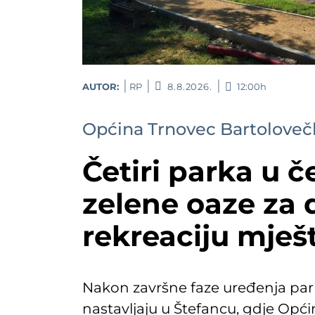
AUTOR:
RP
8.8.2026.
12:00h
Općina Trnovec Bartoloveč
Četiri parka u če
zelene oaze za 
rekreaciju mješ
Nakon završne faze uređenja park
nastavljaju u Štefancu, gdje Opć