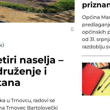
prizna
Općina Mart
predlaganje
općinskih p
od 31. srpn
ki
razdoblju s
tiri naselja –
druženje i
tana
a u Trnovcu, radovi se
ina Trnovec Bartolovečki