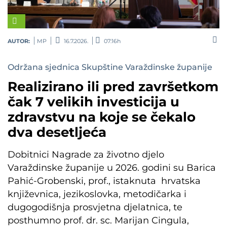
AUTOR:
MP
16.7.2026.
07:16h
Održana sjednica Skupštine Varaždinske županije
Realizirano ili pred završetkom
čak 7 velikih investicija u
zdravstvu na koje se čekalo
dva desetljeća
Dobitnici Nagrade za životno djelo
Varaždinske županije u 2026. godini su Barica
Pahić-Grobenski, prof., istaknuta hrvatska
književnica, jezikoslovka, metodičarka i
dugogodišnja prosvjetna djelatnica, te
posthumno prof. dr. sc. Marijan Cingula,