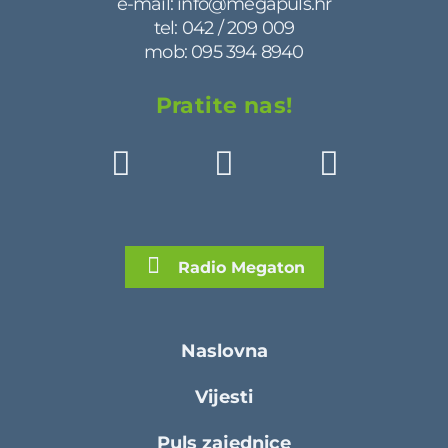
e-mail:
info@megapuls.hr
tel:
042 / 209 009
mob:
095 394 8940
Pratite nas!
Radio Megaton
Naslovna
Vijesti
Puls zajednice