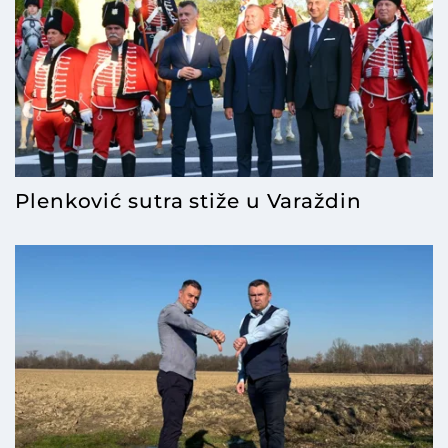
Plenković sutra stiže u Varaždin