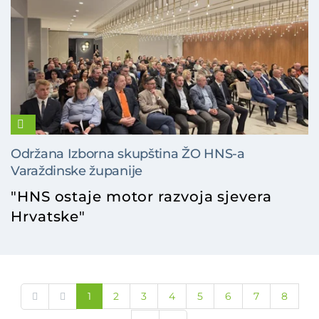
Održana Izborna skupština ŽO HNS-a
Varaždinske županije
"HNS ostaje motor razvoja sjevera
Hrvatske"
1
2
3
4
5
6
7
8