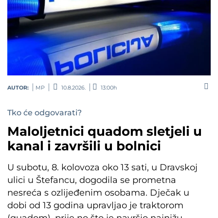
AUTOR:
MP
10.8.2026.
13:00h
Tko će odgovarati?
Maloljetnici quadom sletjeli u
kanal i završili u bolnici
U subotu, 8. kolovoza oko 13 sati, u Dravskoj
ulici u Štefancu, dogodila se prometna
nesreća s ozlijeđenim osobama. Dječak u
dobi od 13 godina upravljao je traktorom
(quadom), prije no što je navršio najnižu