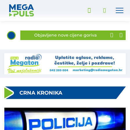
Maloljetnici quadom sletjeli u kanal i završili u bolnici
Objavljene nove cijene goriva
Tri žene ozlijeđene u Sesvetama Ludbreškim
"Da se pitalo HDZ-ovog župana taj otpad bi i dalje stajao na ulazu u Varaždin"
AUDIO Šafarić uigranu ekipu na okupu ima dvije godine, a to je „stroj koji drobi protivnika“
Varaždinci na krilima raspoloženog Canjuge u gostima deklasirali Belupo
U uređenje i održavanje korita potoka uloženo gotovo 166.000 eura
CRNA KRONIKA
Sinagogu napokon očekuje završetak obnove, a uredit će se i prolaz koji će povezati Gajevu i Usku ulicu
Podravina i Varteks remizirali u Ludbregu
Šafarić: „Dolasci ovise o odlascima. Zadovoljan sam kadrom koji mi je na raspolaganju“