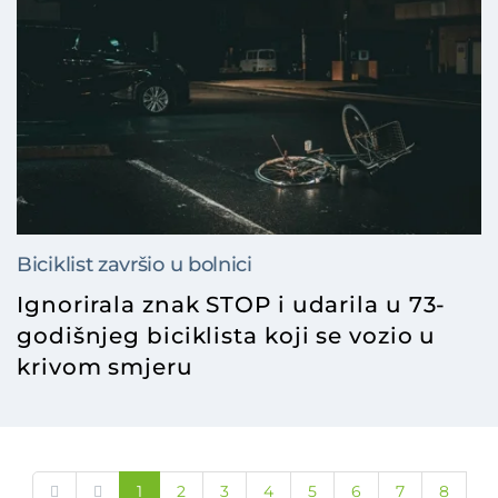
Biciklist završio u bolnici
Ignorirala znak STOP i udarila u 73-
godišnjeg biciklista koji se vozio u
krivom smjeru
1
2
3
4
5
6
7
8