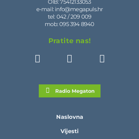
OIB: 75412133053
e-mail:
info@megapuls.hr
tel:
042 / 209 009
mob:
095 394 8940
Pratite nas!
Radio Megaton
Naslovna
Vijesti