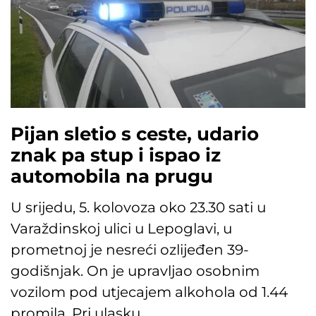
Pijan sletio s ceste, udario
znak pa stup i ispao iz
automobila na prugu
U srijedu, 5. kolovoza oko 23.30 sati u
Varaždinskoj ulici u Lepoglavi, u
prometnoj je nesreći ozlijeđen 39-
godišnjak. On je upravljao osobnim
vozilom pod utjecajem alkohola od 1.44
promila. Pri ulasku…