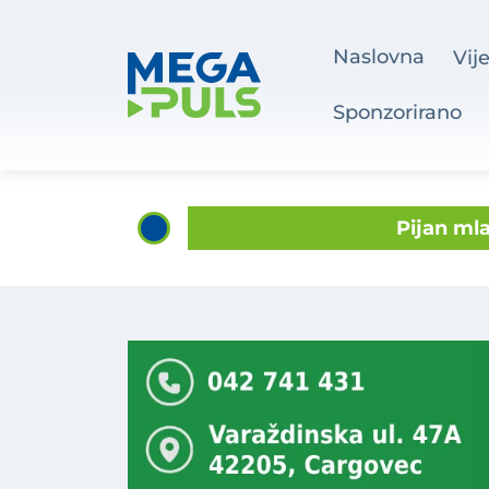
Naslovna
Vije
Sponzorirano
Pijan mla
Atletičarka var
Šemovec dobiva 8
Pijan sleti
Zlatko Dalić prihvatio n
Velikom
Vatrogasci iz op