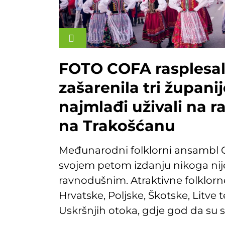
FOTO COFA rasplesal
zašarenila tri županij
najmlađi uživali na r
na Trakošćanu
Međunarodni folklorni ansambl C
svojem petom izdanju nikoga nij
ravnodušnim. Atraktivne folklorn
Hrvatske, Poljske, Škotske, Litve 
Uskršnjih otoka, gdje god da su 