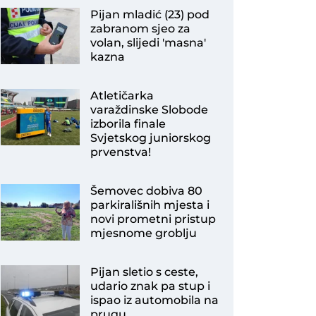
Pijan mladić (23) pod
zabranom sjeo za
volan, slijedi 'masna'
kazna
Atletičarka
varaždinske Slobode
izborila finale
Svjetskog juniorskog
prvenstva!
Šemovec dobiva 80
parkirališnih mjesta i
novi prometni pristup
mjesnome groblju
Pijan sletio s ceste,
udario znak pa stup i
ispao iz automobila na
prugu