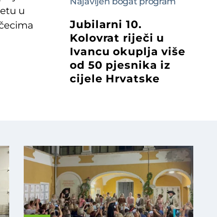
Najavljen bogat program
retu u
Jubilarni 10.
očecima
Kolovrat riječi u
Ivancu okuplja više
od 50 pjesnika iz
cijele Hrvatske