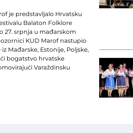
f je predstavljalo Hrvatsku
tivalu Balaton Folklore
 do 27. srpnja u mađarskom
 pozornici KUD Marof nastupio
iz Mađarske, Estonije, Poljske,
ući bogatstvo hrvatske
romovirajući Varaždinsku