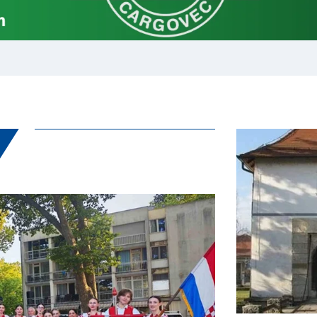
oko pobjednik 3. Memorijalnog turnira „Luka K
ku rekonstrukcija Ulice Ljudevita Gaja u Gornjem