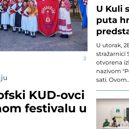
U Kuli 
puta hr
predst
U utorak, 28
stražarnici
otvorena iz
nazivom "Po
iju
sati. Ovom
fski KUD-ovci
m festivalu u