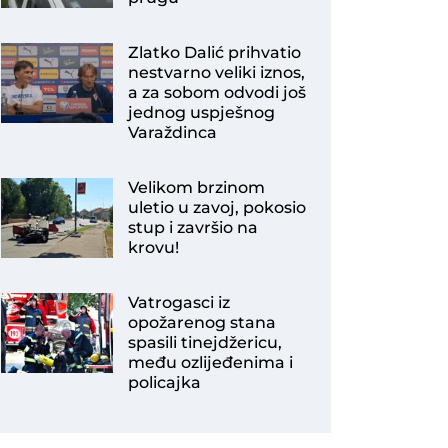
Zlatko Dalić prihvatio
nestvarno veliki iznos,
a za sobom odvodi još
jednog uspješnog
Varaždinca
Velikom brzinom
uletio u zavoj, pokosio
stup i završio na
krovu!
Vatrogasci iz
opožarenog stana
spasili tinejdžericu,
među ozlijeđenima i
policajka