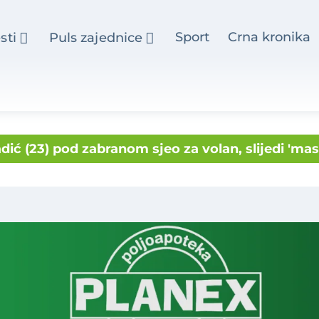
Sport
Crna kronika
sti
Puls zajednice
dić (23) pod zabranom sjeo za volan, slijedi 'ma
aždinske Slobode izborila finale Svjetskog junio
0 parkirališnih mjesta i novi prometni pristup
o s ceste, udario znak pa stup i ispao iz automob
estvarno veliki iznos, a za sobom odvodi još je
 brzinom uletio u zavoj, pokosio stup i završio 
ožarenog stana spasili tinejdžericu, među ozlije