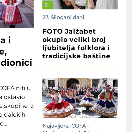
27. Šlingani dani
FOTO Jalžabet
a i
okupio veliki broj
ljubitelja folklora i
e,
tradicijske baštine
adionici
OFA niti u
e ostavio
e skupine iz
te dalekih
se…
Najavljena COFA –