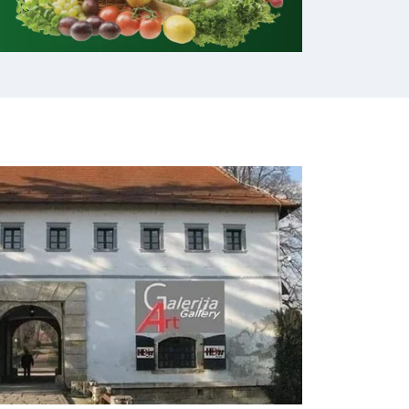
Općina Bednja potpisala dva ugovora za modernizaciju nerazvrstanih cesta vrijedna gotovo 291 tisuću eura
os“ u Sudovcu
 Vratnu