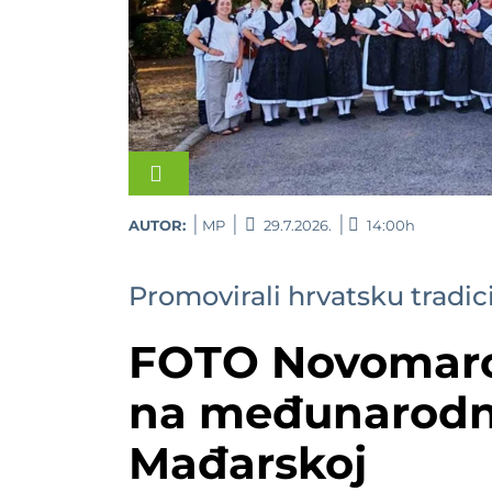
AUTOR:
MP
29.7.2026.
14:00h
Promovirali hrvatsku tradic
FOTO Novomaro
na međunarodno
Mađarskoj