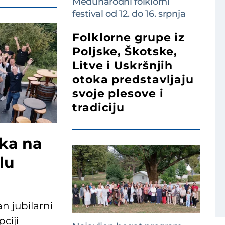
Međunarodni folklorni
festival od 12. do 16. srpnja
Folklorne grupe iz
Poljske, Škotske,
Litve i Uskršnjih
otoka predstavljaju
svoje plesove i
tradiciju
ika na
lu
n jubilarni
pciji