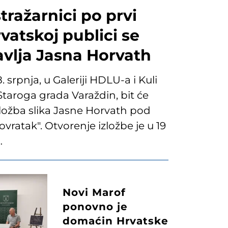
stražarnici po prvi
vatskoj publici se
avlja Jasna Horvath
. srpnja, u Galeriji HDLU-a i Kuli
 Staroga grada Varaždin, bit će
ložba slika Jasne Horvath pod
vratak". Otvorenje izložbe je u 19
…
Novi Marof
ponovno je
domaćin Hrvatske