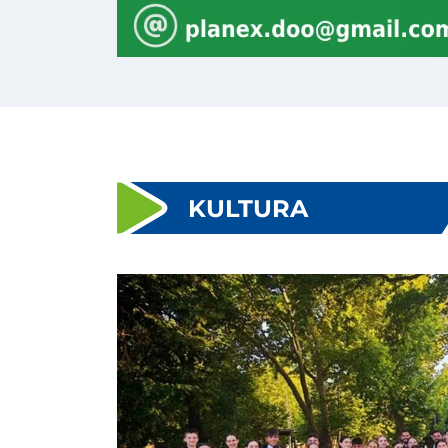
FOTO MNK Vis
U tije
KULTURA