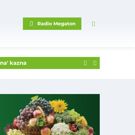
Radio Megaton
sna' kazna
rskog prvenstva!
 mjesnome groblju
ila na prugu
dnog uspješnog Varaždinca
na krovu!
đenima i policajka