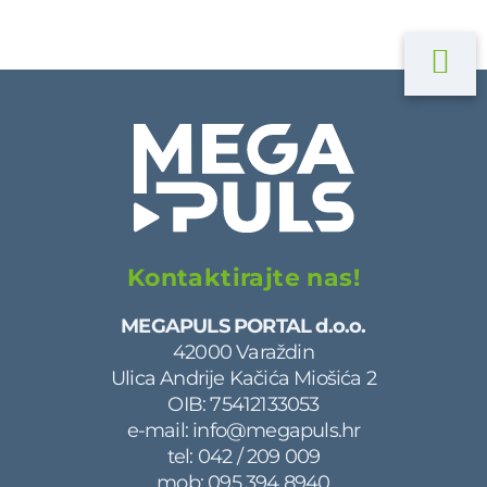
Kontaktirajte nas!
MEGAPULS PORTAL d.o.o.
42000 Varaždin
Ulica Andrije Kačića Miošića 2
OIB: 75412133053
e-mail:
info@megapuls.hr
tel:
042 / 209 009
mob:
095 394 8940