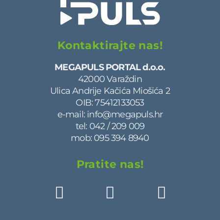
Kontaktirajte nas!
MEGAPULS PORTAL d.o.o.
42000 Varaždin
Ulica Andrije Kačića Miošića 2
OIB: 75412133053
e-mail:
info@megapuls.hr
tel:
042 / 209 009
mob:
095 394 8940
Pratite nas!