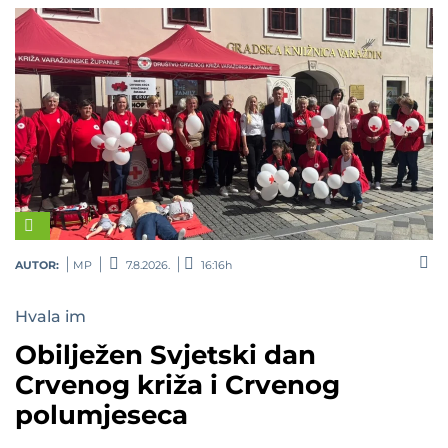
AUTOR:
MP
7.8.2026.
16:16h
Hvala im
Obilježen Svjetski dan
Crvenog križa i Crvenog
polumjeseca