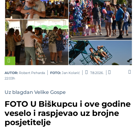
AUTOR:
Robert Peharda
FOTO:
Jan Kolarić
7.8.2026.
22:03h
Uz blagdan Velike Gospe
FOTO U Biškupcu i ove godine
veselo i raspjevao uz brojne
posjetitelje