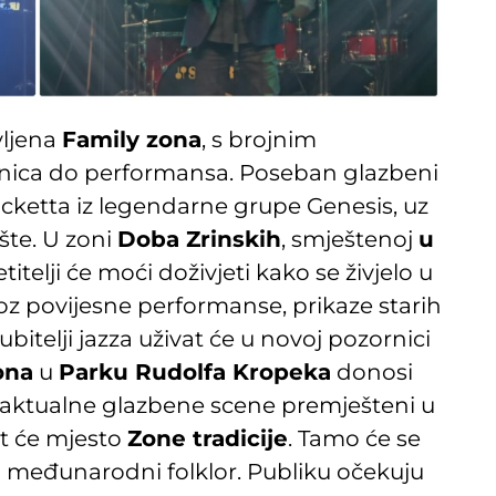
vljena
Family zona
, s brojnim
onica do performansa. Poseban glazbeni
cketta iz legendarne grupe Genesis, uz
te. U zoni
Doba Zrinskih
, smještenoj
u
telji će moći doživjeti kako se živjelo u
z povijesne performanse, prikaze starih
ubitelji jazza uživat će u novoj pozornici
ona
u
Parku Rudolfa Kropeka
donosi
 aktualne glazbene scene premješteni u
t će mjesto
Zone tradicije
. Tamo će se
 i međunarodni folklor. Publiku očekuju