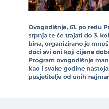
Ovogodišnje, 61. po redu P
srpnja te će trajati do 3. 
bina, organizirano je mnoš
doći svi oni koji cijene dob
Program ovogodišnje manife
kao i svake godine nastojal
posjetitelje od onih najman