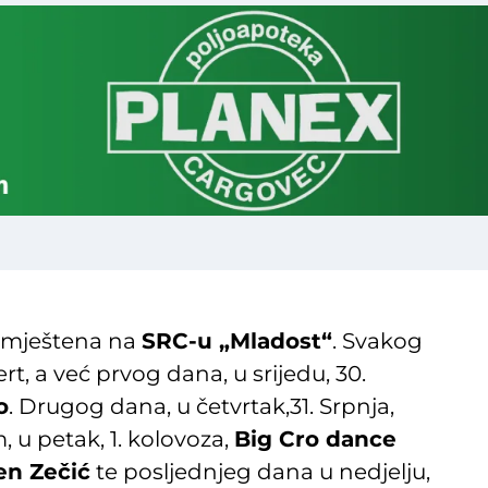
 smještena na
SRC-u „Mladost“
. Svakog
t, a već prvog dana, u srijedu, 30.
o
. Drugog dana, u četvrtak,31. Srpnja,
m, u petak, 1. kolovoza,
Big Cro dance
en Zečić
te posljednjeg dana u nedjelju,