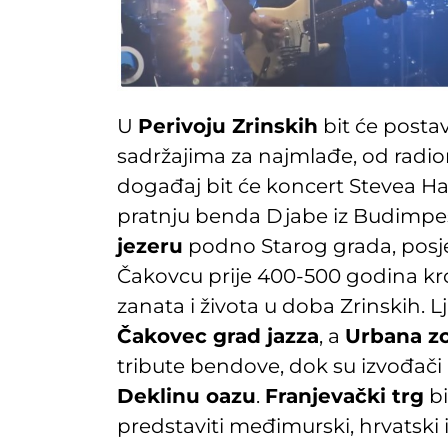
U
Perivoju Zrinskih
bit će posta
sadržajima za najmlađe, od radi
događaj bit će koncert Stevea Ha
pratnju benda Djabe iz Budimpeš
jezeru
podno Starog grada, posjeti
Čakovcu prije 400-500 godina kro
zanata i života u doba Zrinskih. Lj
Čakovec grad jazza
, a
Urbana z
tribute bendove, dok su izvođači
Deklinu oazu
.
Franjevački trg
bi
predstaviti međimurski, hrvatski