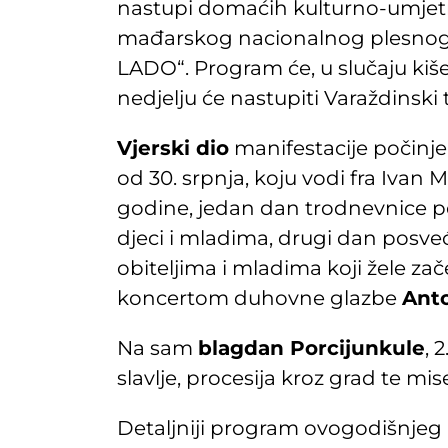
nastupi domaćih kulturno-umjetnič
mađarskog nacionalnog plesnog
LADO“. Program će, u slučaju kiše
nedjelju će nastupiti Varaždinski
Vjerski dio
manifestacije počinj
od 30. srpnja, koju vodi fra Ivan M
godine, jedan dan trodnevnice pos
djeci i mladima, drugi dan posveće
obiteljima i mladima koji žele za
koncertom duhovne glazbe
Anto
Na sam
blagdan Porcijunkule
, 
slavlje, procesija kroz grad te m
Detaljniji program ovogodišnje