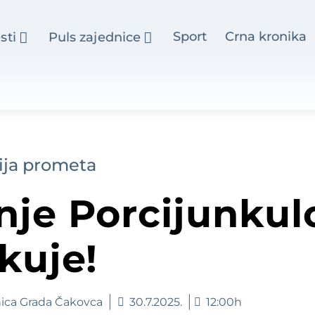
Sport
Crna kronika
sti
Puls zajednice
ija prometa
je Porcijunkulo
kuje!
nica Grada Čakovca
30.7.2025.
12:00h