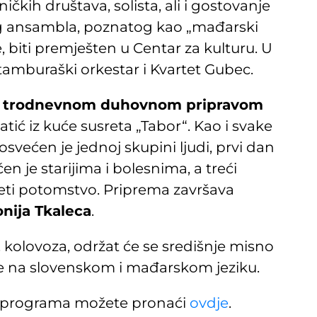
kih društava, solista, ali i gostovanje
 ansambla, poznatog kao „mađarski
, biti premješten u Centar za kulturu. U
 tamburaški orkestar i Kvartet Gubec.
e
trodnevnom duhovnom pripravom
atić iz kuće susreta „Tabor“. Kao i svake
većen je jednoj skupini ljudi, prvi dan
n je starijima i bolesnima, a treći
četi potomstvo. Priprema završava
nija Tkaleca
.
2. kolovoza, održat će se središnje misno
ise na slovenskom i mađarskom jeziku.
g programa možete pronaći
ovdje
.