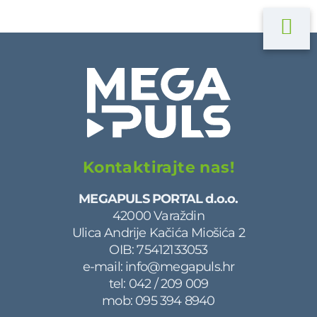
Kontaktirajte nas!
MEGAPULS PORTAL d.o.o.
42000 Varaždin
Ulica Andrije Kačića Miošića 2
OIB: 75412133053
e-mail:
info@megapuls.hr
tel:
042 / 209 009
mob:
095 394 8940