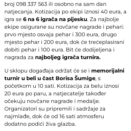
broj 098 337 563 ili osobno na sam dan
natjecanja. Kotizacija po ekipi iznosi 40 eura, a
igra se
6 na 6 igrača na pijesku
. Za najbolje
ekipe osigurane su novčane nagrade i pehari:
prvo mjesto osvaja pehar i 300 eura, drugo
mjesto pehar i 200 eura, dok će trećeplasirani
dobiti pehar i 100 eura. Bit će dodijeljena i
nagrada za
najboljeg igrača turnira.
U sklopu događaja održat će se i
memorijalni
turnir u beli u čast Borisa Šumige
, s
početkom u 10 sati. Kotizacija za belu iznosi
20 eura po paru, a natjecatelje također
očekuju novčane nagrade i medalje.
Organizatori su pripremili i sadržaje za
najmlađe, dok će od 16 sati atmosferu
dodatno podići živa glazba.