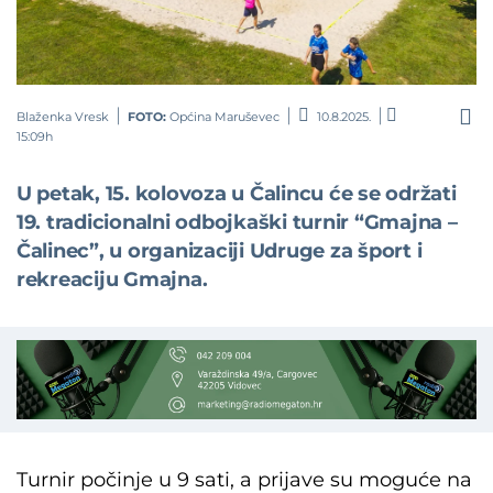
Blaženka Vresk
FOTO:
Općina Maruševec
10.8.2025.
15:09h
U petak, 15. kolovoza u Čalincu će se održati
19. tradicionalni odbojkaški turnir “Gmajna –
Čalinec”, u organizaciji Udruge za šport i
rekreaciju Gmajna.
Turnir počinje u 9 sati, a prijave su moguće na