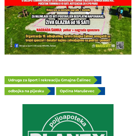
Udruga za šport i rekreaciju Gmajna Čalinec
odbojka na pijesku
Općina Maruševec