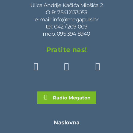
Ulica Andrije Kačića Miošića 2
OIB: 75412133053
e-mail:
info@megapuls.hr
tel:
042 / 209 009
mob:
095 394 8940
Pratite nas!
Radio Megaton
Naslovna