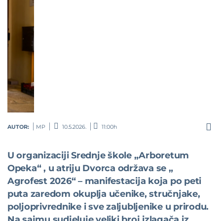
AUTOR:
MP
10.5.2026.
11:00h
U organizaciji Srednje škole „Arboretum
Opeka“ , u atriju Dvorca održava se „
Agrofest 2026“ – manifestacija koja po peti
puta zaredom okuplja učenike, stručnjake,
poljoprivrednike i sve zaljubljenike u prirodu.
Na sajmu sudjeluje veliki broj izlagača iz