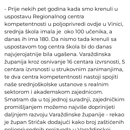
- Prije nekih pet godina kada smo krenuli u
uspostavu Regionalnog centra
kompetentnosti u poljoprivredi ovdje u Vinici,
srednja škola imala je oko 100 učenika, a
danas ih ima 180. Da nismo tada krenuli sa
uspostavom tog centra škola bi do danas
najvjerojatnije bila ugašena. Varaždinska
županija kroz osnivanje 16 centara izvrsnosti, 5
centara izvrsnosti u strukovnim zanimanjima,
te dva centra kompetentnosti nastoji spojiti
naše srednjoškolske ustanove s realnim
sektorom i akademskom zajednicom.
Smatram da u toj jednoj suradnji, zajedničkim
promišljanjem možemo najviše doprinijeti
daljnjem razvoju Varaždinske županije - rekao
je župan Stričak dodajući kako broj zaštićenih
poljoprivrednih proizvoda u Varaždinskoj