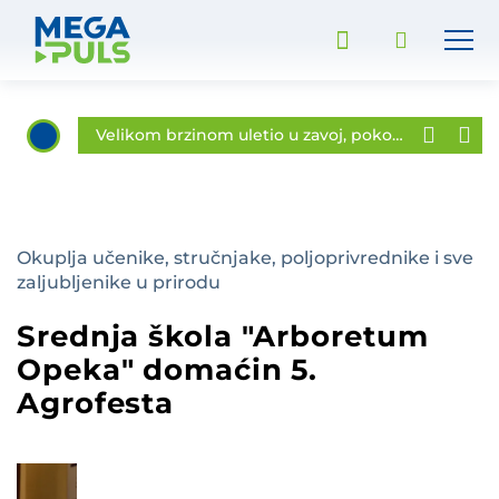
Zlatko Dalić prihvatio nestvarno veliki iznos, a za sobom odvodio još jednog uspješnog Varaždinca
Velikom brzinom uletio u zavoj, pokosio stup i završio na krovu!
Vatrogasci iz opožarenog stana spasili tinejdžericu, među ozlijeđenima i policajka
Općina Bednja potpisala dva ugovora za modernizaciju nerazvrstanih cesta vrijedna gotovo 291 tisuću eura
FOTO MNK Visoko pobjednik 3. Memorijalnog turnira „Luka Kos“ u Sudovcu
Okuplja učenike, stručnjake, poljoprivrednike i sve
zaljubljenike u prirodu
U tijeku rekonstrukcija Ulice Ljudevita Gaja u Gornjem Vratnu
AUDIO Željko Posavec: „Predškolski odgoj postaje još dostupniji sve većem broju mladih obitelji koje se doseljavaju na naše područje“
Srednja škola "Arboretum
AUDIO Svi na Lovrečevo! Dolaze Alan Ford, Peki, ogorman vodeni tobogan i još mnogo toga!
Opeka" domaćin 5.
FOTO Robert Puja: „Pobjedonosna Oluja kruna je svih naših akcija i operacija, slavit ćemo je sve dok nam živo srce bije!“
Agrofesta
Kruna hrvatske slobode 'Oluja '95': Ponos koji traje, zahvalnost koja ne blijedi