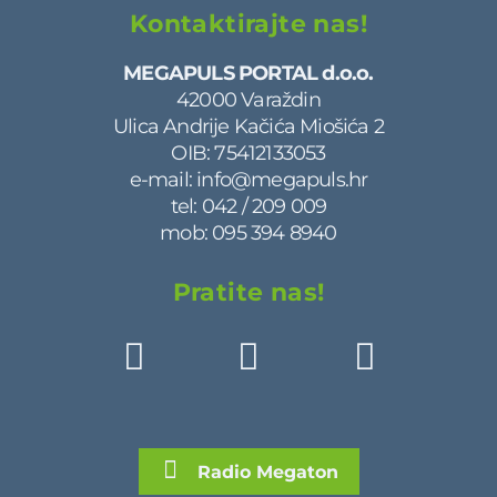
Kontaktirajte nas!
MEGAPULS PORTAL d.o.o.
42000 Varaždin
Ulica Andrije Kačića Miošića 2
OIB: 75412133053
e-mail:
info@megapuls.hr
tel:
042 / 209 009
mob:
095 394 8940
Pratite nas!
Radio Megaton