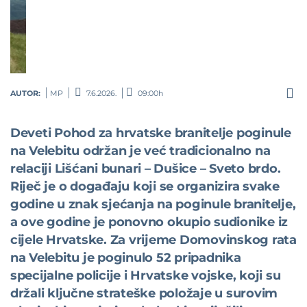
AUTOR:
MP
7.6.2026.
09:00h
Deveti Pohod za hrvatske branitelje poginule
na Velebitu održan je već tradicionalno na
relaciji Lišćani bunari – Dušice – Sveto brdo.
Riječ je o događaju koji se organizira svake
godine u znak sjećanja na poginule branitelje,
a ove godine je ponovno okupio sudionike iz
cijele Hrvatske. Za vrijeme Domovinskog rata
na Velebitu je poginulo 52 pripadnika
specijalne policije i Hrvatske vojske, koji su
držali ključne strateške položaje u surovim