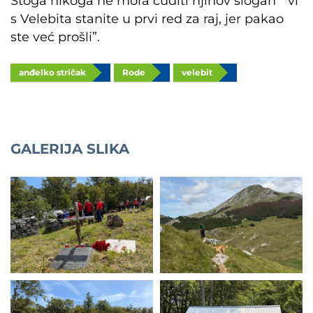
Stoga nikoga ne mora čuditi njihov slogan “ vi
s Velebita stanite u prvi red za raj, jer pakao
ste već prošli”.
anđelko stričak
Rode
velebit
GALERIJA SLIKA