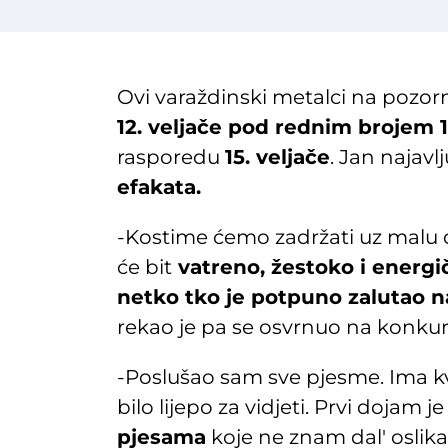
Ovi varaždinski metalci na pozorn
12. veljače pod rednim brojem 
rasporedu
15. veljače
. Jan najavl
efakata.
-Kostime ćemo zadržati uz malu 
će bit
vatreno, žestoko i energi
netko tko je potpuno zalutao na
rekao je pa se osvrnuo na konkur
-Poslušao sam sve pjesme. Ima kv
bilo lijepo za vidjeti. Prvi dojam j
pjesama
koje ne znam dal' oslikav