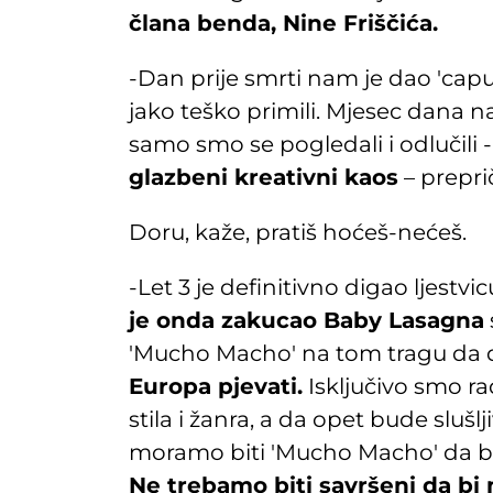
člana benda, Nine Friščića.
-Dan prije smrti nam je dao 'capu
jako teško primili. Mjesec dana 
samo smo se pogledali i odlučili 
glazbeni kreativni kaos
– prepri
Doru, kaže, pratiš hoćeš-nećeš.
-Let 3 je definitivno digao ljestvic
je onda zakucao Baby Lasagna
'Mucho Macho' na tom tragu da
Europa pjevati.
Isključivo smo r
stila i žanra, a da opet bude slušl
moramo biti 'Mucho Macho' da bi b
Ne trebamo biti savršeni da bi m