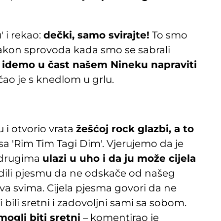
' i rekao:
dečki, samo svirajte!
To smo
nakon sprovoda kada smo se sabrali
-
idemo u čast našem Nineku napraviti
čao je s knedlom u grlu.
u i otvorio vrata
žešćoj rock glazbi, a to
sa 'Rim Tim Tagi Dim'. Vjerujemo da je
 drugima
ulazi u uho i da ju može cijela
adili pjesmu da ne odskače od našeg
jiva svima. Cijela pjesma govori da ne
ili sretni i zadovoljni sami sa sobom.
ogli biti sretni
– komentirao je