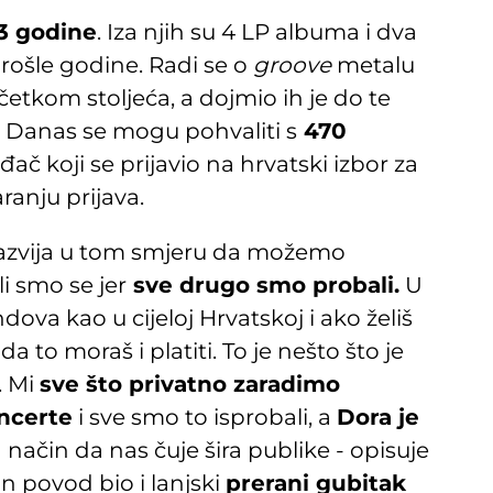
3 godine
. Iza njih su 4 LP albuma i dva
prošle godine. Radi se o
groove
metalu
četkom stoljeća, a dojmio ih je do te
. Danas se mogu pohvaliti s
470
đač koji se prijavio na hrvatski izbor za
anju prijava.
 razvija u tom smjeru da možemo
li smo se jer
sve drugo smo probali.
U
a kao u cijeloj Hrvatskoj i ako želiš
a to moraš i platiti. To je nešto što je
. Mi
sve što privatno zaradimo
ncerte
i sve smo to isprobali, a
Dora je
n način da nas čuje šira publike - opisuje
n povod bio i lanjski
prerani gubitak