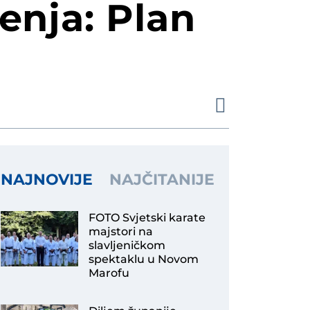
dnog uspješnog Varaždinca
enja: Plan
na krovu!
đenima i policajka
NAJNOVIJE
NAJČITANIJE
FOTO Svjetski karate
majstori na
slavljeničkom
spektaklu u Novom
Marofu