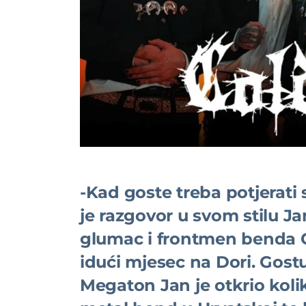
-Kad goste treba potjerati 
je razgovor u svom stilu J
glumac i frontmen benda C
idući mjesec na Dori. Gost
Megaton Jan je otkrio koli