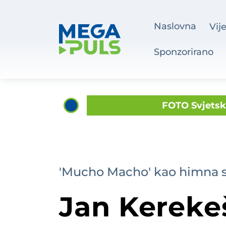
Naslovna
Vije
Sponzorirano
FOTO Svjetsk
Diljem župa
Čuvari tradicije varaždins
Pijan mla
Atletičarka var
'Mucho Macho' kao himna
Šemovec dobiva 8
Jan Kerekeš
Pijan sleti