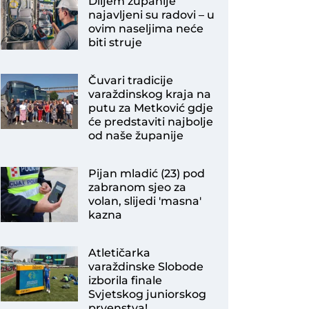
Diljem županije
najavljeni su radovi – u
ovim naseljima neće
biti struje
Čuvari tradicije
varaždinskog kraja na
putu za Metković gdje
će predstaviti najbolje
od naše županije
Pijan mladić (23) pod
zabranom sjeo za
volan, slijedi 'masna'
kazna
Atletičarka
varaždinske Slobode
izborila finale
Svjetskog juniorskog
prvenstva!