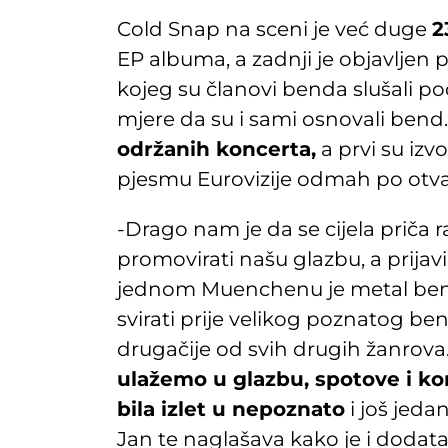
Cold Snap na sceni je već duge
2
EP albuma, a zadnji je objavljen 
kojeg su članovi benda slušali po
mjere da su i sami osnovali bend
održanih koncerta,
a prvi su izvo
pjesmu Eurovizije odmah po otvar
-Drago nam je da se cijela priča
promovirati našu glazbu, a prijavi
jednom Muenchenu je metal bendov
svirati prije velikog poznatog bend
drugačije od svih drugih žanrova
ulažemo u glazbu, spotove i ko
bila izlet u nepoznato
i još jeda
Jan te naglašava kako je i dodata