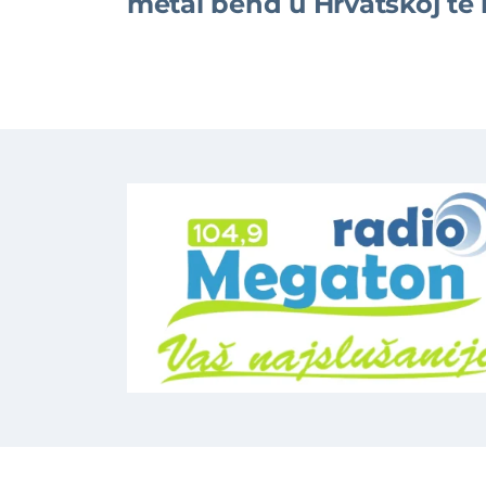
metal bend u Hrvatskoj te