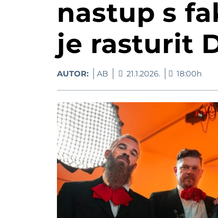
Zlatko Dalić prihvatio n
nastup s f
Velikom
je rasturit 
Vatrogasci iz op
AUTOR:
AB
21.1.2026.
18:00h