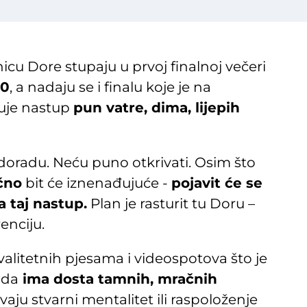
icu Dore stupaju u prvoj finalnoj večeri
10
, a nadaju se i finalu koje je na
juje nastup
pun vatre, dima, lijepih
doradu. Neću puno otkrivati. Osim što
čno
bit će iznenađujuće -
pojavit će se
 taj nastup.
Plan je rasturit tu Doru –
enciju.
alitetnih pjesama i videospotova što je
e da
ima dosta tamnih, mračnih
aju stvarni mentalitet ili raspoloženje