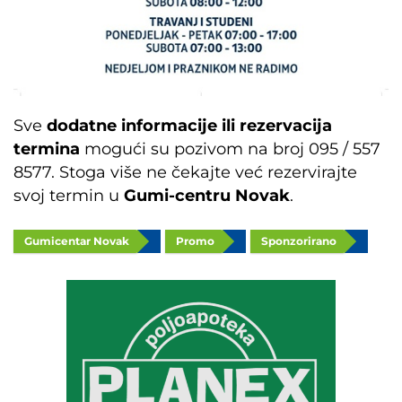
Sve
dodatne informacije ili rezervacija
termina
mogući su pozivom na broj 095 / 557
8577.
Stoga više ne čekajte već rezervirajte
svoj termin u
Gumi-centru Novak
.
Gumicentar Novak
Promo
Sponzorirano