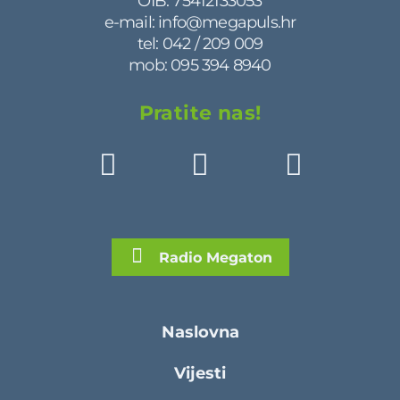
OIB: 75412133053
e-mail:
info@megapuls.hr
tel:
042 / 209 009
mob:
095 394 8940
Pratite nas!
Radio Megaton
Naslovna
Vijesti