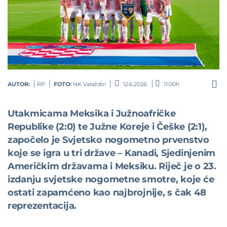
AUTOR:
RP
FOTO:
NK Varaždin
12.6.2026.
11:00h
Utakmicama Meksika i Južnoafričke
Republike (2:0) te Južne Koreje i Češke (2:1),
započelo je Svjetsko nogometno prvenstvo
koje se igra u tri države – Kanadi, Sjedinjenim
Američkim državama i Meksiku. Riječ je o 23.
izdanju svjetske nogometne smotre, koje će
ostati zapamćeno kao najbrojnije, s čak 48
reprezentacija.