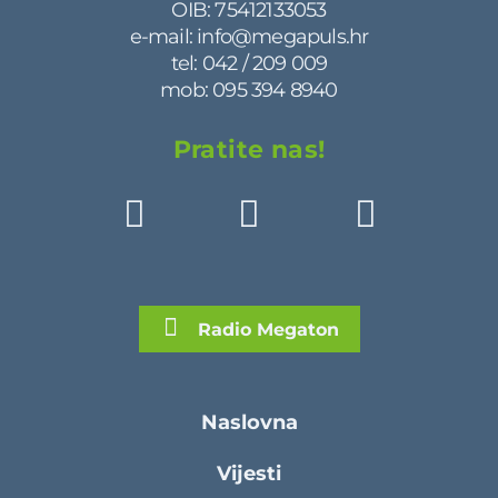
OIB: 75412133053
e-mail:
info@megapuls.hr
tel:
042 / 209 009
mob:
095 394 8940
Pratite nas!
Radio Megaton
Naslovna
Vijesti