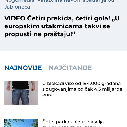
Nogometaši Varaždina nakon ispadanja od
Jabloneca
VIDEO Četiri prekida, četiri gola! „U
europskim utakmicama takvi se
propusti ne praštaju!“
NAJNOVIJE
NAJČITANIJE
U blokadi više od 194.000 građana
s dugovanjima od čak 4,3 milijarde
eura
Četiri parka u četiri naselja –