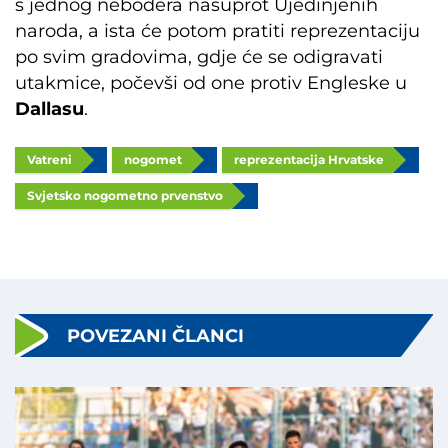
s jednog nebodera nasuprot Ujedinjenih
naroda, a ista će potom pratiti reprezentaciju
po svim gradovima, gdje će se odigravati
utakmice, počevši od one protiv Engleske u
Dallasu
.
Vatreni
nogomet
reprezentacija Hrvatske
Svjetsko nogometno prvenstvo
POVEZANI ČLANCI