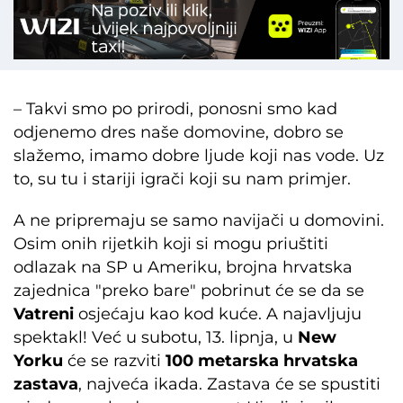
– Takvi smo po prirodi, ponosni smo kad
odjenemo dres naše domovine, dobro se
slažemo, imamo dobre ljude koji nas vode. Uz
to, su tu i stariji igrači koji su nam primjer.
A ne pripremaju se samo navijači u domovini.
Osim onih rijetkih koji si mogu priuštiti
odlazak na SP u Ameriku, brojna hrvatska
zajednica "preko bare" pobrinut će se da se
Vatreni
osjećaju kao kod kuće. A najavljuju
spektakl! Već u subotu, 13. lipnja, u
New
Yorku
će se razviti
100 metarska hrvatska
zastava
, najveća ikada. Zastava će se spustiti