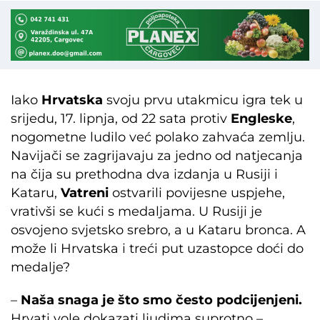
Iako
Hrvatska
svoju prvu utakmicu igra tek u
srijedu, 17. lipnja, od 22 sata protiv
Engleske
,
nogometne ludilo već polako zahvaća zemlju.
Navijači se zagrijavaju za jedno od natjecanja
na čija su prethodna dva izdanja u Rusiji i
Kataru,
Vatreni
ostvarili povijesne uspjehe,
vrativši se kući s medaljama. U Rusiji je
osvojeno svjetsko srebro, a u Kataru bronca. A
može li Hrvatska i treći put uzastopce doći do
medalje?
–
Naša snaga je što smo često podcijenjeni.
Hrvati vole dokazati ljudima suprotno –