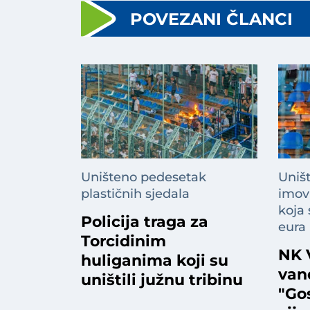
POVEZANI ČLANCI
Uništeno pedesetak
Uniš
plastičnih sjedala
imovi
koja
Policija traga za
eura
Torcidinim
NK 
huliganima koji su
van
uništili južnu tribinu
"Go