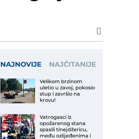
FOTO Robert Puja: „Pobjedonosna Oluja kruna je svih naših akcija i operacija, slavit ćemo je sve dok nam živo srce bije!“
 koja ne blijedi
p i završio na krovu
NAJNOVIJE
NAJČITANIJE
Velikom brzinom
uletio u zavoj, pokosio
stup i završio na
krovu!
Vatrogasci iz
opožarenog stana
spasili tinejdžericu,
među ozlijeđenima i