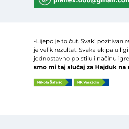
-Lijepo je to čut. Svaki pozitivan
je velik rezultat. Svaka ekipa u l
jednostavno po stilu i načinu ig
smo mi taj slučaj za Hajduk n
Nikola Šafarić
NK Varaždin