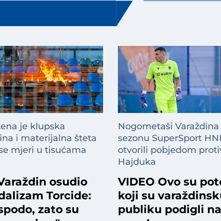
tena je klupska
Nogometaši Varaždina
na i materijalna šteta
sezonu SuperSport HN
 se mjeri u tisućama
otvorili pobjedom proti
Hajduka
Varaždin osudio
VIDEO Ovo su pot
dalizam Torcide:
koji su varaždins
spodo, zato su
publiku podigli n