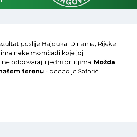
 rezultat poslije Hajduka, Dinama, Rijeke
igi ima neke momčadi koje joj
re ne odgovaraju jedni drugima.
Možda
a našem terenu
- dodao je Šafarić.