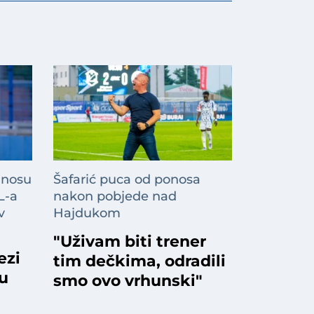
 nosu
Šafarić puca od ponosa
L-a
nakon pobjede nad
v
Hajdukom
"Uživam biti trener
ezi
tim dečkima, odradili
ku
smo ovo vrhunski"
a