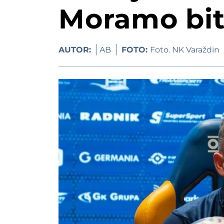
Moramo biti
Kruna hrvatske 
FOTO Nesreća nasup
AUTOR:
AB
FOTO:
Foto. NK Varaždin