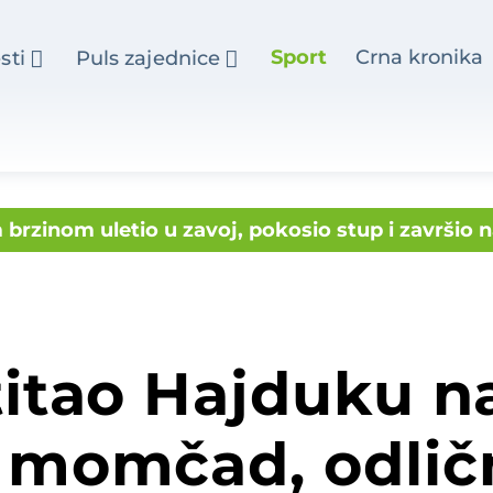
Sport
Crna kronika
sti
Puls zajednice
 brzinom uletio u zavoj, pokosio stup i završio 
ožarenog stana spasili tinejdžericu, među ozlije
oko pobjednik 3. Memorijalnog turnira „Luka K
ku rekonstrukcija Ulice Ljudevita Gaja u Gornjem
titao Hajduku n
 momčad, odličn
o! Dolaze Alan Ford, Peki, ogorman vodeni tob