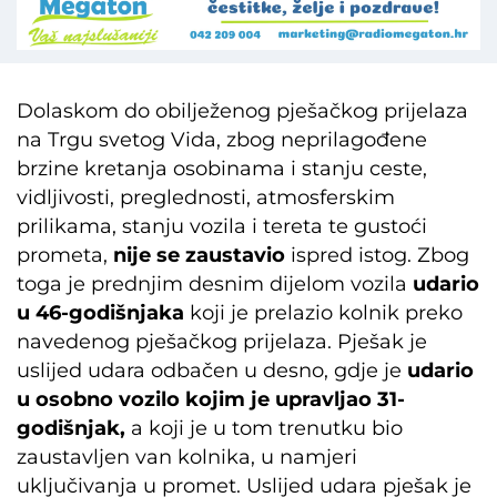
Dolaskom do obilježenog pješačkog prijelaza
na Trgu svetog Vida, zbog neprilagođene
brzine kretanja osobinama i stanju ceste,
vidljivosti, preglednosti, atmosferskim
prilikama, stanju vozila i tereta te gustoći
prometa,
nije se zaustavio
ispred istog. Zbog
toga je prednjim desnim dijelom vozila
udario
u 46-godišnjaka
koji je prelazio kolnik preko
navedenog pješačkog prijelaza. Pješak je
uslijed udara odbačen u desno, gdje je
udario
u osobno vozilo kojim je upravljao 31-
godišnjak,
a koji je u tom trenutku bio
zaustavljen van kolnika, u namjeri
uključivanja u promet. Uslijed udara pješak je