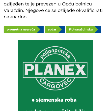
ozlijeđen te je prevezen u Opću bolnicu
Varaždin. Njegove će se ozlijede okvalificirati
naknadno.
prometna nesreća
sudar
PU varaždinska