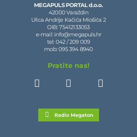
MEGAPULS PORTAL d.o.o.
42000 Varaždin
Ulica Andrije Kačića Miošića 2
OIB: 75412133053
e-mail:
info@megapuls.hr
tel:
042 / 209 009
mob:
095 394 8940
Pratite nas!
Radio Megaton