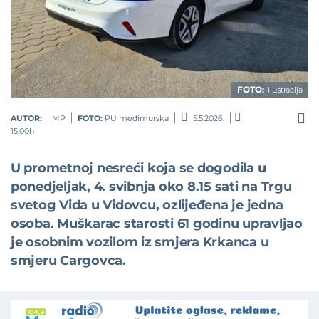
FOTO:
Ilustracija
AUTOR:
MP
FOTO:
PU međimurska
5.5.2026.
15:00h
U prometnoj nesreći koja se dogodila u
ponedjeljak, 4. svibnja oko 8.15 sati na Trgu
svetog Vida u Vidovcu, ozlijeđena je jedna
osoba. Muškarac starosti 61 godinu upravljao
je osobnim vozilom iz smjera Krkanca u
smjeru Cargovca.