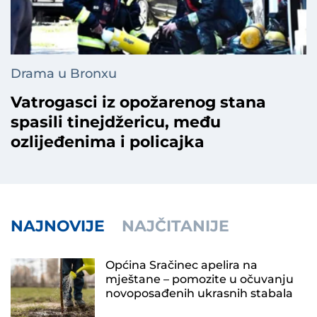
Drama u Bronxu
Vatrogasci iz opožarenog stana
spasili tinejdžericu, među
ozlijeđenima i policajka
NAJNOVIJE
NAJČITANIJE
Općina Sračinec apelira na
mještane – pomozite u očuvanju
novoposađenih ukrasnih stabala