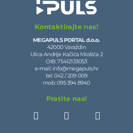
Kontaktirajte nas!
MEGAPULS PORTAL d.o.o.
42000 Varaždin
Ulica Andrije Kačića Miošića 2
OIB: 75412133053
e-mail:
info@megapuls.hr
tel:
042 / 209 009
mob:
095 394 8940
Pratite nas!