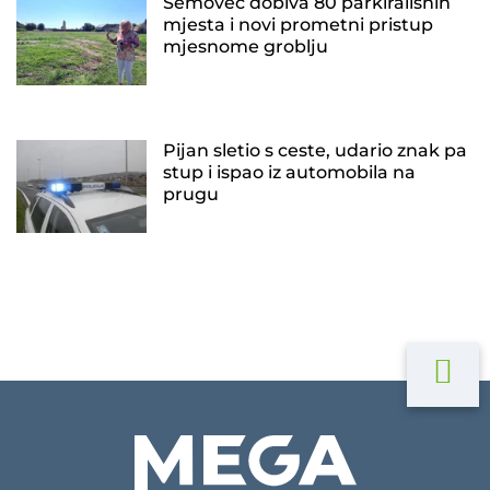
Šemovec dobiva 80 parkirališnih
mjesta i novi prometni pristup
mjesnome groblju
Pijan sletio s ceste, udario znak pa
stup i ispao iz automobila na
prugu