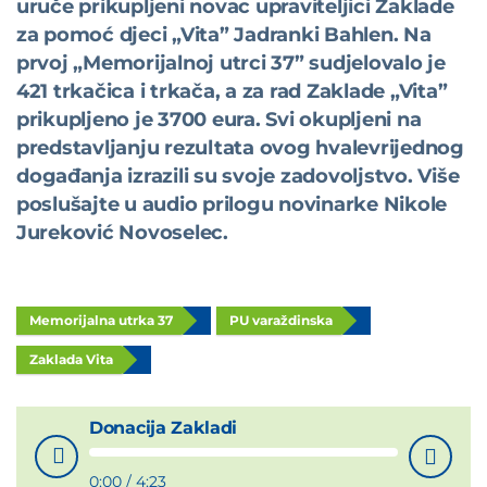
uruče prikupljeni novac upraviteljici Zaklade
za pomoć djeci „Vita” Jadranki Bahlen. Na
prvoj „Memorijalnoj utrci 37” sudjelovalo je
421 trkačica i trkača, a za rad Zaklade „Vita”
prikupljeno je 3700 eura. Svi okupljeni na
predstavljanju rezultata ovog hvalevrijednog
d
o
gađa
n
ja izrazili su svoje zadovoljstvo. Više
poslušajte u audio prilogu novinarke Nikole
Jureković Novoselec.
Memorijalna utrka 37
PU varaždinska
Zaklada Vita
Donacija Zakladi
0
:
00
/
4
:
23