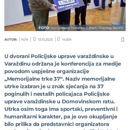
FOTO:
Ivo Loborec, Jadranka Bahlen i Predrag Benčić
AUTOR:
NJN
13.10.2025.
14:50h
U d
vorani Policijske uprave varaždinske u
Varaždinu održa
na je
konferencija za medije
povodom uspješne organizacije
„Memorijaln
e
trk
e
37“. Naziv memorijalne
utrke izabran je u znak sjećanja na 37
poginulih i nestalih policajaca Policijske
uprave varaždinske u Domovinskom ratu.
Utrka osim toga ima sportski, preventivni i
humanitarni karakter, pa je ovo okupljanje
bilo prilika da predstavnici organizatora