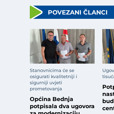
POVEZANI ČLANCI
Stanovnicima će se
Ugovo
osigurati kvalitetniji i
tisuć
sigurniji uvjeti
Pot
prometovanja
nas
Općina Bednja
bud
potpisala dva ugovora
cen
za modernizaciju