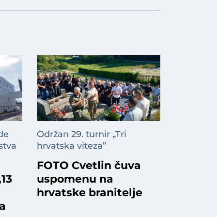
de
Održan 29. turnir „Tri
stva
hrvatska viteza”
FOTO Cvetlin čuva
,13
uspomenu na
hrvatske branitelje
a