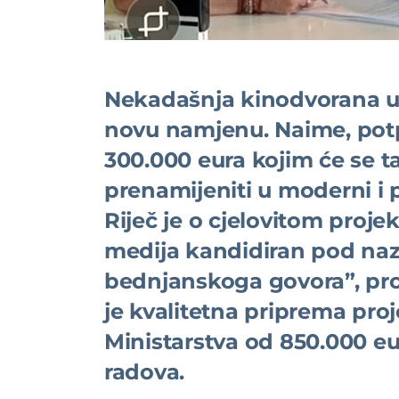
Nekadašnja kinodvorana u B
novu namjenu. Naime, potp
300.000 eura kojim će se taj
prenamijeniti u moderni i p
Riječ je o cjelovitom projek
medija kandidiran pod naz
bednjanskoga govora”, pro
je kvalitetna priprema pro
Ministarstva od 850.000 eu
radova.