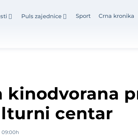
Sport
Crna kronika
sti
Puls zajednice
 kinodvorana pr
lturni centar
09:00h