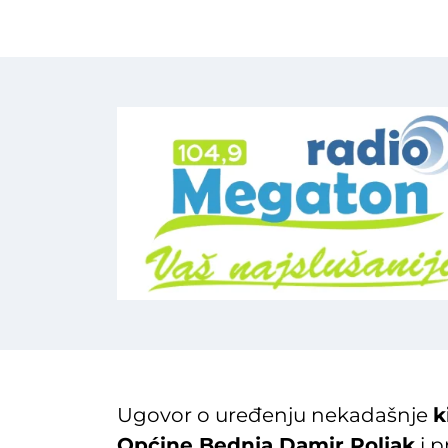
Ugovor o uređenju nekadašnje
k
Općine Bednja Damir Poljak
i p