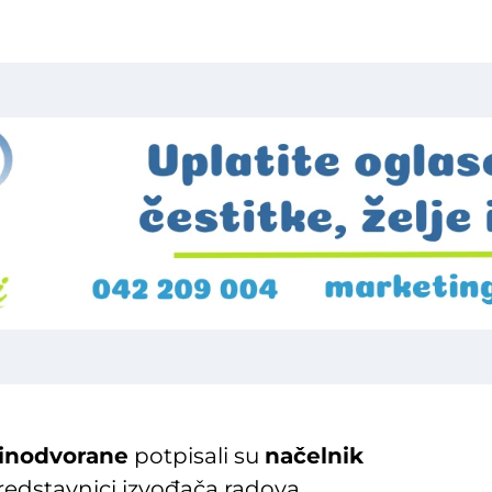
inodvorane
potpisali su
načelnik
redstavnici izvođača radova.