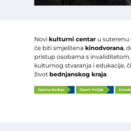
Novi
kulturni centar
u suterenu 
će biti smještena
kinodvorana
, 
pristup osobama s invaliditetom
kulturnog stvaranja i edukacije, 
život
bednjanskog kraja
.
Općina Bednja
Damir Poljak
kinod