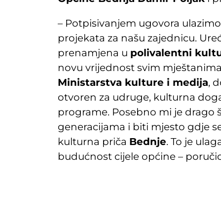
– Potpisivanjem ugovora ulazimo
projekata za našu zajednicu. Ur
prenamjena u
polivalentni kult
novu vrijednost svim mještanima 
Ministarstva kulture i medija
, 
otvoren za udruge, kulturna događ
programe. Posebno mi je drago što
generacijama i biti mjesto gdje se
kulturna priča
Bednje
. To je ula
budućnost cijele općine – poruči