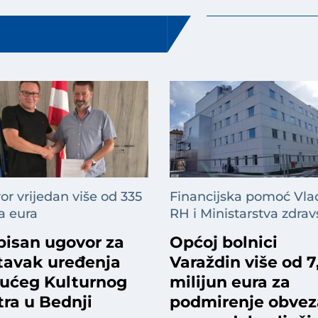
r vrijedan više od 335
Financijska pomoć Vla
a eura
RH i Ministarstva zdrav
pisan ugovor za
Općoj bolnici
tavak uređenja
Varaždin više od 7
ućeg Kulturnog
milijun eura za
tra u Bednji
podmirenje obvez