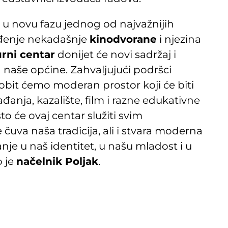
 u novu fazu jednog od najvažnijih
eđenje nekadašnje
kinodvorane
i njezina
urni centar
donijet će novi sadržaj i
naše općine. Zahvaljujući podršci
dobit ćemo moderan prostor koji će biti
anja, kazalište, film i razne edukativne
 će ovaj centar služiti svim
 čuva naša tradicija, ali i stvara moderna
ganje u naš identitet, u našu mladost i u
o je
načelnik Poljak
.