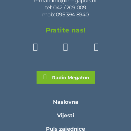
e-mail:
info@megapuls.hr
tel:
042 / 209 009
mob:
095 394 8940
Pratite nas!
Radio Megaton
Naslovna
Vijesti
Puls zajednice