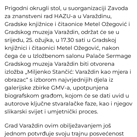
Prigodni okrugli stol, u suorganizaciji Zavoda
za znanstveni rad HAZU-a u Varaždinu,
Gradske knjižnice i čitaonice Metel Ožegović i
Gradskog muzeja Varaždin, održat će se u
srijedu, 25. ožujka, u 17.30 sati u Gradskoj
knjižnici i čitaonici Metel Ožegović, nakon
čega će u Izložbenom salonu Palače Sermage
Gradskog muzeja Varaždin biti otvorena
izložba „Miljenko Stančić: Varaždin kao mjera i
obrazac“ s izborom najvrjednijih djela iz
galerijske zbirke GMV-a, upotpunjena
biografskom građom, kojom će se dati uvid u
autorove ključne stvaralačke faze, kao i njegov
slikarski svijet i umjetnički proces.
Grad Varaždin ovim obilježavanjem još
jednom potvrđuje svoju trajnu posvećenost