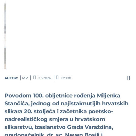
AUTOR:
MP
2.3.2026.
12:00h
Povodom 100. obljetnice rođenja Miljenka
Stančića, jednog od najistaknutijih hrvatskih
slikara 20. stoljeća i začetnika poetsko-
nadrealističkog smjera u hrvatskom
slikarstvu, izaslanstvo Grada Varaždina,
gradonačelnik dr. sc. Neven Bosilj i