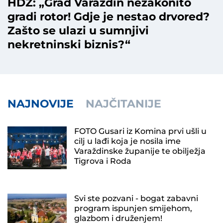
HDZ: „Grad Varaždin nezakonito
gradi rotor! Gdje je nestao drvored?
Zašto se ulazi u sumnjivi
nekretninski biznis?“
NAJNOVIJE
NAJČITANIJE
FOTO Gusari iz Komina prvi ušli u
cilj u lađi koja je nosila ime
Varaždinske županije te obilježja
Tigrova i Roda
Svi ste pozvani - bogat zabavni
program ispunjen smijehom,
glazbom i druženjem!