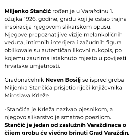
Miljenko Stančić
rođen je u Varaždinu 1.
ožujka 1926. godine, gradu koji je ostao trajna
inspiracija njegovom slikarskom opusu.
Njegove prepoznatljive vizije melankoličnih
veduta, intimnih interijera i začudnih figura
oblikovale su autentičan likovni rukopis, po
kojemu zauzima istaknuto mjesto u povijesti
hrvatske umjetnosti.
Gradonačelnik
Neven Bosilj
se ispred groba
Miljenka Stančića prisjetio riječi književnika
Miroslava Krleže.
-Stančića je Krleža nazivao pjesnikom, a
njegovo slikarstvo je smatrao poezijom.
Stančić je jedan od zaslužnih Varaždinaca o
čijem grobu će vječno brinuti Grad Varaždin,