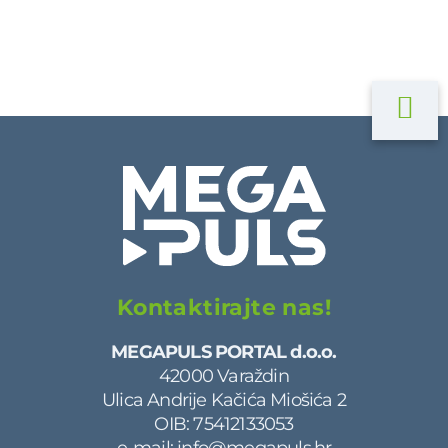
Kontaktirajte nas!
MEGAPULS PORTAL d.o.o.
42000 Varaždin
Ulica Andrije Kačića Miošića 2
OIB: 75412133053
e-mail:
info@megapuls.hr