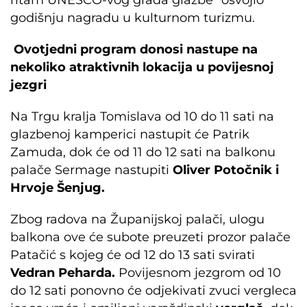
ritam UNESCO-vog grada glazbe“ osvojio
godišnju nagradu u kulturnom turizmu.
Ovotjedni program donosi nastupe na
nekoliko atraktivnih lokacija u povijesnoj
jezgri
Na Trgu kralja Tomislava od 10 do 11 sati na
glazbenoj kamperici nastupit će Patrik
Zamuda, dok će od 11 do 12 sati na balkonu
palače Sermage nastupiti
Oliver Potočnik i
Hrvoje Šenjug.
Zbog radova na Županijskoj palači, ulogu
balkona ove će subote preuzeti prozor palače
Patačić s kojeg će od 12 do 13 sati svirati
Vedran Peharda.
Povijesnom jezgrom od 10
do 12 sati ponovno će odjekivati zvuci vergleca