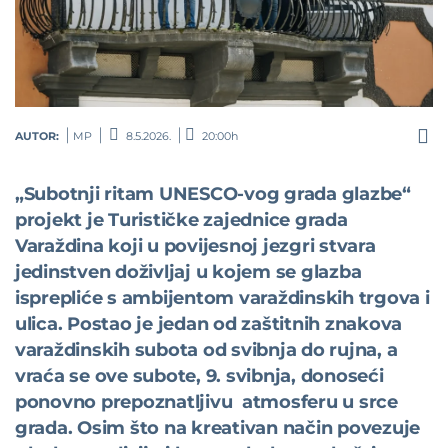
AUTOR:
MP
8.5.2026.
20:00h
„Subotnji ritam UNESCO-vog grada glazbe“
projekt je Turističke zajednice grada
Varaždina koji u povijesnoj jezgri stvara
jedinstven doživljaj u kojem se glazba
isprepliće s ambijentom varaždinskih trgova i
ulica. Postao je jedan od zaštitnih znakova
varaždinskih subota od svibnja do rujna, a
vraća se ove subote, 9. svibnja, donoseći
ponovno prepoznatljivu atmosferu u srce
grada. Osim što na kreativan način povezuje