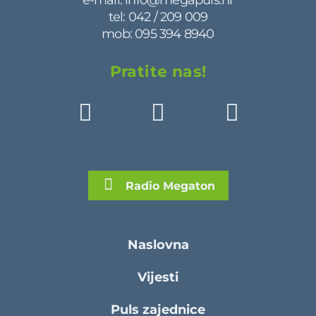
tel:
042 / 209 009
mob:
095 394 8940
Pratite nas!
Radio Megaton
Naslovna
Vijesti
Puls zajednice