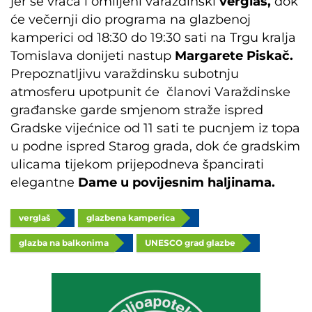
jer se vraća i omiljeni varaždinski
verglaš,
dok
će večernji dio programa na glazbenoj
kamperici od 18:30 do 19:30 sati na Trgu kralja
Tomislava donijeti nastup
Margarete Piskač.
Prepoznatljivu varaždinsku subotnju
atmosferu upotpunit će članovi Varaždinske
građanske garde smjenom straže ispred
Gradske vijećnice od 11 sati te pucnjem iz topa
u podne ispred Starog grada, dok će gradskim
ulicama tijekom prijepodneva špancirati
elegantne
Dame u povijesnim haljinama.
verglaš
glazbena kamperica
glazba na balkonima
UNESCO grad glazbe