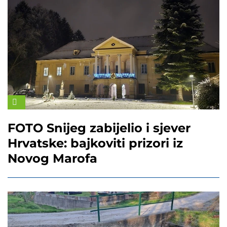
FOTO Snijeg zabijelio i sjever
Hrvatske: bajkoviti prizori iz
Novog Marofa