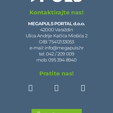
Kontaktirajte nas!
MEGAPULS PORTAL d.o.o.
42000 Varaždin
Ulica Andrije Kačića Miošića 2
OIB: 75412133053
e-mail:
info@megapuls.hr
tel:
042 / 209 009
mob:
095 394 8940
Pratite nas!