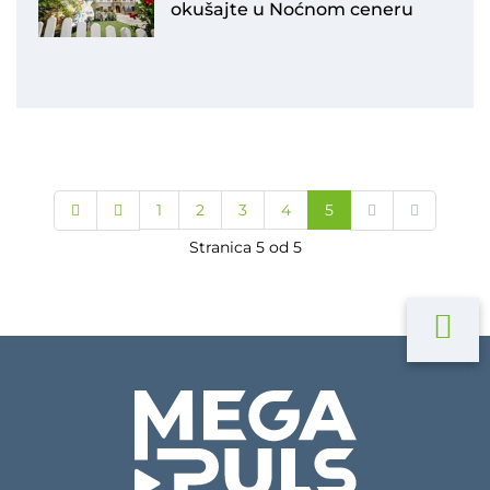
okušajte u Noćnom ceneru
1
2
3
4
5
Stranica 5 od 5