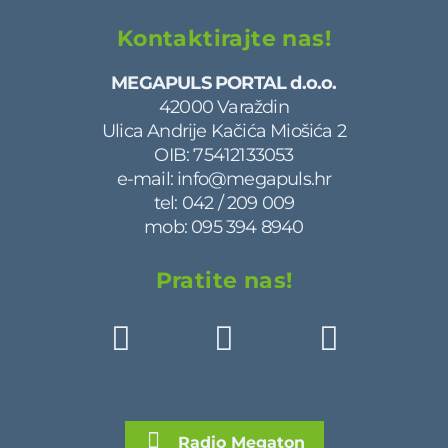
Kontaktirajte nas!
MEGAPULS PORTAL d.o.o.
42000 Varaždin
Ulica Andrije Kačića Miošića 2
OIB: 75412133053
e-mail:
info@megapuls.hr
tel:
042 / 209 009
mob:
095 394 8940
Pratite nas!
Radio Megaton