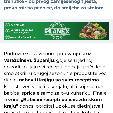
trenutke – od prvog zamiješenog tijesta,
preko mirisa pećnice, do smijeha za stolom.
Pridružite se završnom putovanju kroz
Varaždinsku županiju
, gdje se u jednoj
epizodi spajaju svi recepti, običaji i priče koje
smo otkrili u drugoj sezoni. Ne propustite već
danas
nabaviti knjigu sa svim receptima
–
koje ste već vidjeli u serijalu, ali i koje su nam
babice ispričale samo za ovu kuharicu. Finale
sezone
„Babičini recepti po varaždinskom
kraju”
donosi oproštaj uz okuse djetinjstva i
poziv da se ti stari recepti nastave kuhati i