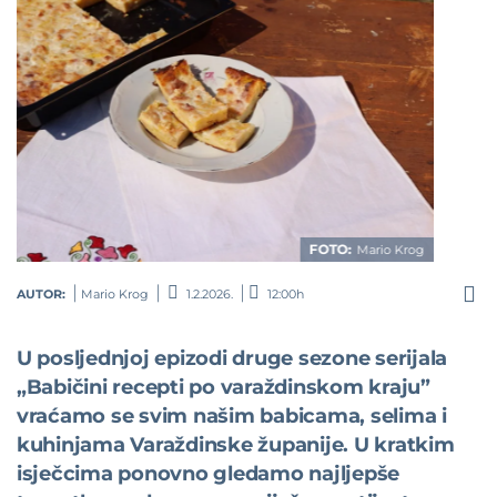
AUTOR:
Mario Krog
1.2.2026.
12:00h
U posljednjoj epizodi druge sezone serijala
„Babičini recepti po varaždinskom kraju”
vraćamo se svim našim babicama, selima i
kuhinjama Varaždinske županije. U kratkim
isječcima ponovno gledamo najljepše