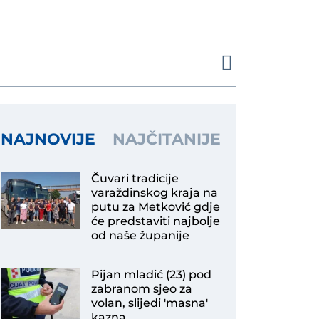
đenima i policajka
Općina Bednja potpisala dva ugovora za modernizaciju nerazvrstanih cesta vrijedna gotovo 291 tisuću eura
os“ u Sudovcu
NAJNOVIJE
NAJČITANIJE
Čuvari tradicije
varaždinskog kraja na
putu za Metković gdje
će predstaviti najbolje
od naše županije
Pijan mladić (23) pod
zabranom sjeo za
volan, slijedi 'masna'
kazna