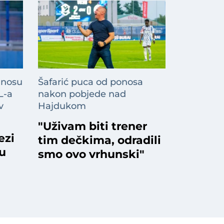
 nosu
Šafarić puca od ponosa
L-a
nakon pobjede nad
v
Hajdukom
"Uživam biti trener
ezi
tim dečkima, odradili
ku
smo ovo vrhunski"
a