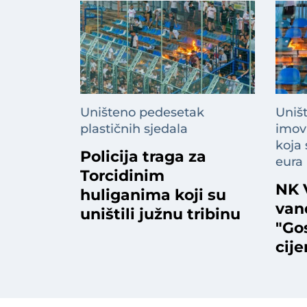
Uništeno pedesetak
Uniš
plastičnih sjedala
imovi
koja
Policija traga za
eura
Torcidinim
NK 
huliganima koji su
van
uništili južnu tribinu
"Go
cij