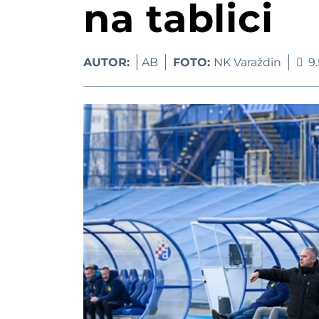
Vatrogasci iz op
na tablici
FOTO MNK Vis
AUTOR:
AB
FOTO:
NK Varaždin
9.