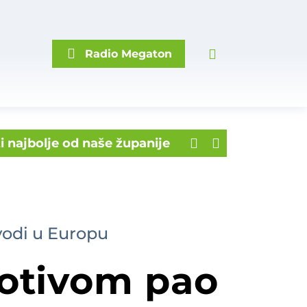
Radio Megaton
i najbolje od naše županije
sna' kazna
rskog prvenstva!
 mjesnome groblju
ila na prugu
vodi u Europu
dnog uspješnog Varaždinca
otivom pao
na krovu!