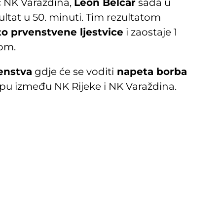
č NK Varaždina,
Leon Belcar
sada u
ltat u 50. minuti. Tim rezultatom
to prvenstvene ljestvice
i zaostaje 1
om.
venstva
gdje će se voditi
napeta borba
pu između NK Rijeke i NK Varaždina.