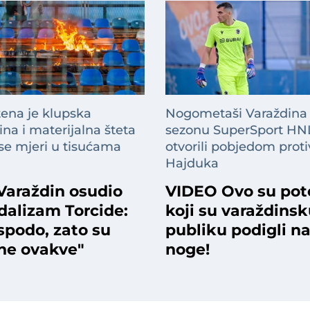
tena je klupska
Nogometaši Varaždina
na i materijalna šteta
sezonu SuperSport HN
 se mjeri u tisućama
otvorili pobjedom proti
Hajduka
Varaždin osudio
VIDEO Ovo su pot
dalizam Torcide:
koji su varaždins
spodo, zato su
publiku podigli n
ene ovakve"
noge!