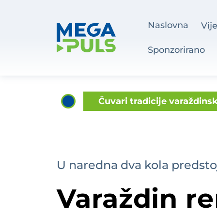
Naslovna
Vije
Sponzorirano
Čuvari tradicije varaždins
Pijan mla
Atletičarka var
Šemovec dobiva 8
Pijan sleti
U naredna dva kola predsto
Zlatko Dalić prihvatio n
Varaždin r
Velikom