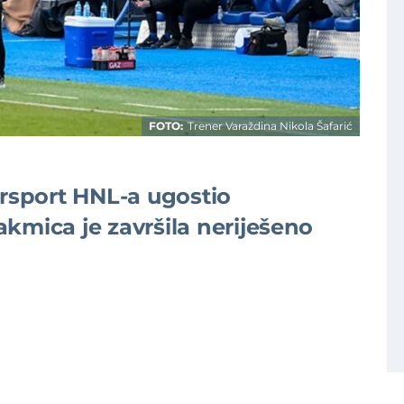
FOTO:
Trener Varaždina Nikola Šafarić
ersport HNL-a ugostio
kmica je završila neriješeno