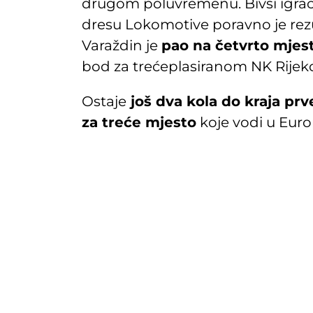
drugom poluvremenu. Bivši igra
dresu Lokomotive poravno je rezu
Varaždin je
pao na četvrto mjes
bod za trećeplasiranom NK Rijek
Ostaje
još dva kola do kraja pr
za treće mjesto
koje vodi u Euro