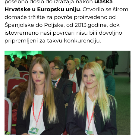
posebno došlo do izražaja nakon
ulaska
Hrvatske u Europsku uniju
. Otvorilo se širom
domaće tržište za povrće proizvedeno od
Španjolske do Poljske, od 2013.godine, dok
istovremeno naši povrćari nisu bili dovoljno
pripremljeni za takvu konkurenciju.