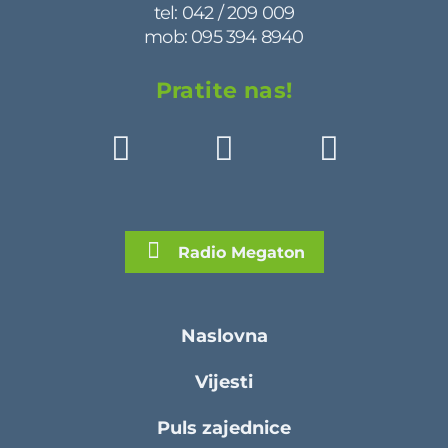
tel:
042 / 209 009
mob:
095 394 8940
Pratite nas!
Radio Megaton
Naslovna
Vijesti
Puls zajednice