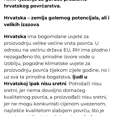
hrvatskog povrćarstva.
Hrvatska – zemlja golemog potencijala, ali i
velikih izazova
Hrvatska
ima bogomdane uvjete za
proizvodnju velike većine vrsta povrća. U
odnosu na većinu država EU, RH ima plodno i
nezagađeno tlo, prirodne izvore vode u
izobilju, pogodne klimatske uvjete za
proizvodnju povrća tijekom cijele godine, no i
uz sva ta prirodna bogatstva,
ljudi u
Hrvatskoj ipak nisu sretni
. Potrošači nisu
sretni, jer nema dovoljno domaćeg
kvalitetnog povrća, a proizvođači nisu sretni,
jer ne mogu konkurirati cijenom uvezenom,
najčešće kvalitetom slabijem povrću, što je