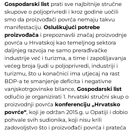
Gospodarski list
prati sve najbitnije stručne
skupove o poljoprivredi i kroz godine uočili
smo da proizvođači povrća nemaju takvu
manifestaciju.
Osluškujući potrebe
proizvođača
i prepoznavši značaj proizvodnje
povrća u Hrvatskoj kao temeljnog sektora
daljnjeg razvoja ne samo prerađivačke
industrije već i turizma, a time i zapošljavanja
većeg broja ljudi u poljoprivredi, industriji i
turizmu, što u konačnici ima utjecaj na rast
BDP-a te smanjenje deficita i negativne
vanjskotrgovinske bilance,
Gospodarski list
odlučio je organizirati 1. hrvatski stručni skup o
proizvodnji povrća
konferenciju „Hrvatsko
povrće“
, koji je održan 2015.g. u Opatiji i dobio
pohvale svih sudionika, koji nisu krili
zadovoljstvo što i proizvođači povrća i prateća