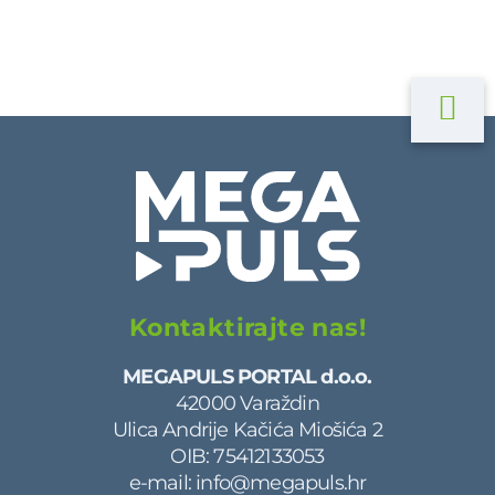
Kontaktirajte nas!
MEGAPULS PORTAL d.o.o.
42000 Varaždin
Ulica Andrije Kačića Miošića 2
OIB: 75412133053
e-mail:
info@megapuls.hr